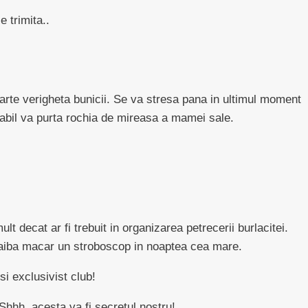
e trimita..
arte verigheta bunicii. Se va stresa pana in ultimul moment
obabil va purta rochia de mireasa a mamei sale.
t decat ar fi trebuit in organizarea petrecerii burlacitei.
sa aiba macar un stroboscop in noaptea cea mare.
i exclusivist club!
 Shhh, acesta va fi secretul nostru!