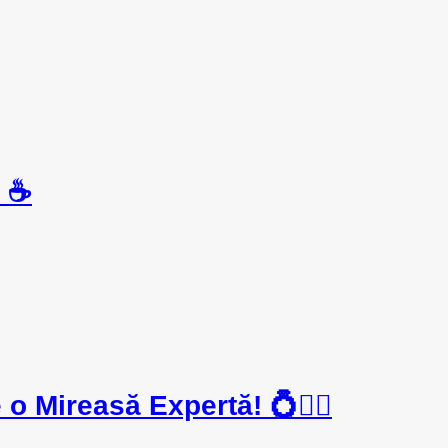
e ☕
o Mireasă Expertă! 💍👰‍♀️