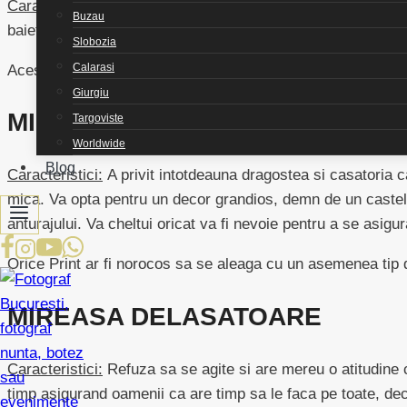
Caracteristici:
Nu respecta normele si practicile traditionale
Buzau
baietel care sa poarte verighetele. Nu va opta pentru poru
Slobozia
Calarasi
Acest tip de mireasa cu siguranta va face o impresie!
Giurgiu
MIREASA PRINTESA
Targoviste
Worldwide
Blog
Caracteristici:
A privit intotdeauna dragostea si casatoria ca
mica. Va opta pentru un decor grandios, demn de un castel. 
anturajului. Va cheltui oricat va fi nevoie pentru a se asigu
Orice Print ar fi norocos sa se aleaga cu un asemenea tip 
MIREASA DELASATOARE
Caracteristici:
Refuza sa se agite si are mereu o atitudine c
timp asigurand oamenii ca are timp sa le faca pe toate, deca