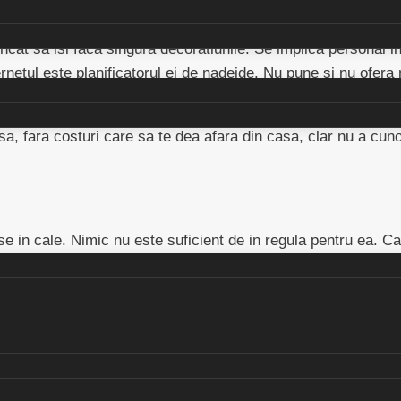
cat sa isi faca singura decoratiunile. Se implica personal in r
ternetul este planificatorul ei de nadejde. Nu pune si nu ofer
a, fara costuri care sa te dea afara din casa, clar nu a cun
ese in cale. Nimic nu este suficient de in regula pentru ea. 
e atentia pe partile bune si reusitele evenimentului. Incearc
tractiv… bineinteles, asta doar daca nu esti implicat in vreu