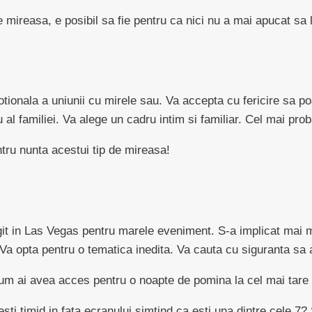
de mireasa, e posibil sa fie pentru ca nici nu a mai apucat sa l
onala a uniunii cu mirele sau. Va accepta cu fericire sa po
 al familiei. Va alege un cadru intim si familiar. Cel mai pr
ntru nunta acestui tip de mireasa!
git in Las Vegas pentru marele eveniment. S-a implicat mai mul
r. Va opta pentru o tematica inedita. Va cauta cu siguranta 
um ai avea acces pentru o noapte de pomina la cel mai tare s
esti timid in fata ecranului simtind ca esti una dintre cele 7?