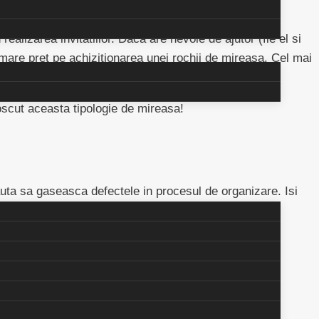
ealizarea invitatiilor. Daca are nevoie de ajutor (fie el si
a mare pret pe achizitionarea unei rochii de mireasa. Cel mai
oscut aceasta tipologie de mireasa!
Cauta sa gaseasca defectele in procesul de organizare. Isi
a sa impuna tuturor punctul sau personal de vedere.
n fel in organizare.