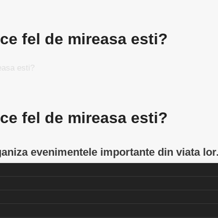
ce fel de mireasa esti?
easa esti?
ce fel de mireasa esti?
rganiza evenimentele importante din viata lo
ara doar si poate! Astfel putem izola cu sig
OP 7 – Tipuri de mirese,in viziunea editoril