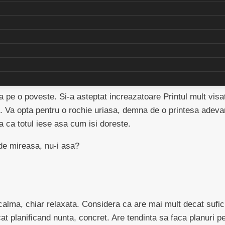
. Cel mai probabil nu isi va alege o rochie alba, obisnuita. Nu
mbei si nici pentru aranjamente conventionale.
 pe o poveste. Si-a asteptat increazatoare Printul mult visat
Va opta pentru o rochie uriasa, demna de o printesa adevarat
ra ca totul iese asa cum isi doreste.
de mireasa, nu-i asa?
alma, chiar relaxata. Considera ca are mai mult decat suficie
t planificand nunta, concret. Are tendinta sa faca planuri pe