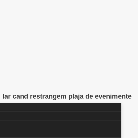
r. Iar cand restrangem plaja de evenimente
uranta cateva tipologii interesante de
or BWS Events!