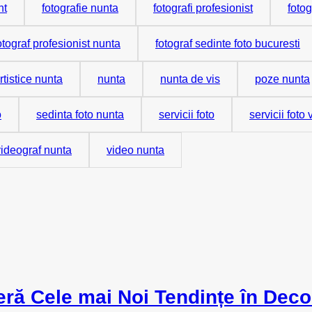
nt
fotografie nunta
fotografi profesionist
fotog
otograf profesionist nunta
fotograf sedinte foto bucuresti
tistice nunta
nunta
nunta de vis
poze nunta
o
sedinta foto nunta
servicii foto
servicii foto
videograf nunta
video nunta
ră Cele mai Noi Tendințe în Deco