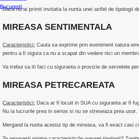
Daca nu ai primit invitatia la nunta unei astfel de tipologii 
MIREASA SENTIMENTALA
Caracteristici:
Cauta sa exprime prin eveniment natura emoti
pentru a fi sigura ca nu a scapat din vedere nici un membru
Va trebui sa iti faci cu siguranta o provizie de servetele pe
MIREASA PETRECAREATA
Caracteristici:
Daca ar fi locuit in SUA cu siguranta ar fi fu
Nu ia lucrurile prea in serios si nu se streseaza prea uso
Mergand la nunta acestui tip de mireasa, va fi exact casi c
Te regasesti printre caracteristicile vreunei tipologii? Zamb