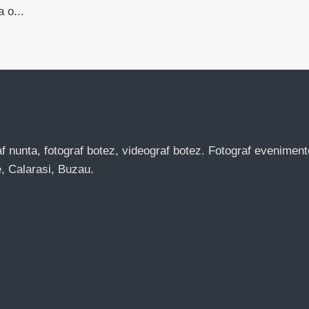
 o...
af nunta, fotograf botez, videograf botez. Fotograf evenimente
e, Calarasi, Buzau.