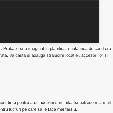
 va avea nici o fetita care sa imprastie flori, nici un
. Probabil si-a imaginat si planificat nunta inca de cand era
a. Va cauta si adauga stralucire locatiei, accesoriilor si
nt timp pentru a-si indeplini sarcinile. Isi petrece mai mult
ntru lucruri pe care sa le faca mai tarziu.