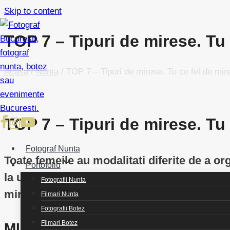
Skip to content
TOP 7 – Tipuri de mirese. Tu 
Acasa
/
Nunta
/
TOP 7 – Tipuri de mirese. Tu ce fel de mir
TOP 7 – Tipuri de mirese. Tu 
Fotograf Nunta
Toate femeile au modalitati diferite de a o
Portofoliu
la unul singur, NUNTA, acestea se remarca f
Fotografii Nunta
mirese care se disting din multime. Iata T
Filmari Nunta
Fotografii Botez
Filmari Botez
MIREASA ECONOMĂ