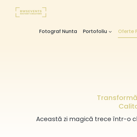
Fotograf Nunta
Portofoliu
Oferte 
Transformăm
Calit
Această zi magică trece într-o cl