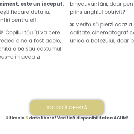
niment, este un început.
binecuvântării, doar pen
ești fiecare detaliu.
prins unghiul potrivit?
iri pentru el!
❌ Merită să pierzi ocaz
💙 Copilul tău îți va cere
calitate cinematografic
 vedea cine a fost acolo,
unică a botezului, doar
ochița albă sau costumul
pus-o în acea zi
SOLICITĂ OFERTĂ
Ultimele
5
date libere! Verifică disponibilitatea ACUM!