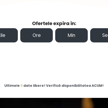
Ofertele expira in:
ile
Ore
Min
Se
Ultimele
5
date libere! Verifică disponibilitatea ACUM!