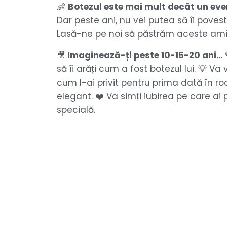
👶
Botezul este mai mult decât un eve
Dar peste ani, nu vei putea să îi povest
Lasă-ne pe noi să păstrăm aceste amint
🎥
Imaginează-ți peste 10-15-20 ani…
să îi arăți cum a fost botezul lui. 💡 Va
cum l-ai privit pentru prima dată în r
elegant. ❤️ Va simți iubirea pe care ai 
specială.