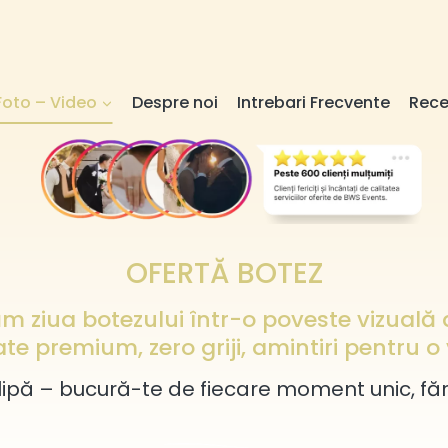
Foto – Video
Despre noi
Intrebari Frecvente
Rece
OFERTĂ BOTEZ
 ziua botezului într-o poveste vizuală 
ate premium, zero griji, amintiri pentru o 
ipă – bucură-te de fiecare moment unic, fără gr