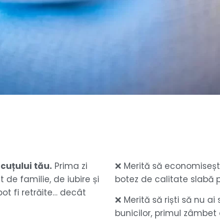
cuțului tău.
Prima zi
❌ Merită să economiseșt
t de familie, de iubire și
botez de calitate slabă p
t fi retrăite… decât
❌ Merită să riști să nu ai
bunicilor, primul zâmbe