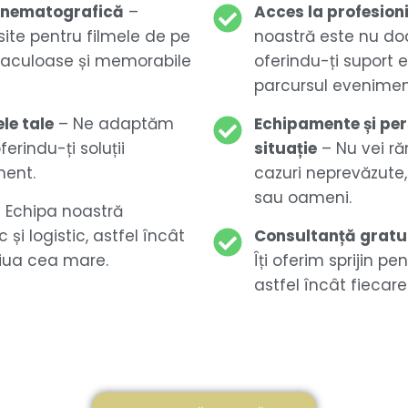
 cinematografică
–
Acces la profesioni
ite pentru filmele de pe
noastră este nu doar
ctaculoase și memorabile
oferindu-ți suport 
parcursul eveniment
ele tale
– Ne adaptăm
Echipamente și per
ferindu-ți soluții
situație
– Nu vei ră
ment.
cazuri neprevăzute
sau oameni.
 Echipa noastră
și logistic, astfel încât
Consultanță gratui
ziua cea mare.
Îți oferim sprijin pe
astfel încât fiecar