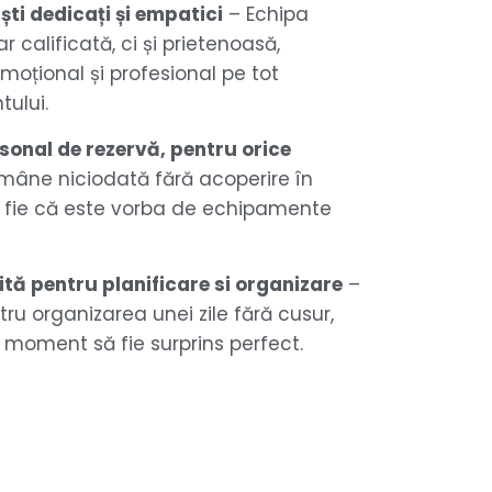
ști dedicați și empatici
– Echipa
 calificată, ci și prietenoasă,
emoțional și profesional pe tot
ului.
sonal de rezervă, pentru orice
mâne niciodată fără acoperire în
, fie că este vorba de echipamente
tă pentru planificare si organizare
–
ntru organizarea unei zile fără cusur,
e moment să fie surprins perfect.