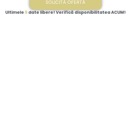
SOLICITĂ OFERTĂ
Ultimele
5
date libere! Verifică disponibilitatea ACUM!