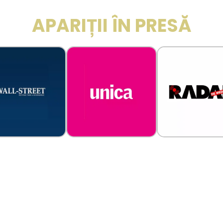
APARIȚII ÎN PRESĂ