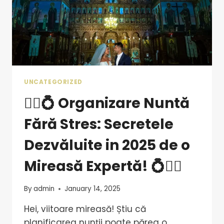
UNCATEGORIZED
👰‍♀️💍 Organizare Nuntă
Fără Stres: Secretele
Dezvăluite in 2025 de o
Mireasă Expertă! 💍👰‍♀️
By
admin
January 14, 2025
Hei, viitoare mireasă! Știu că
planificarea nunții poate părea o