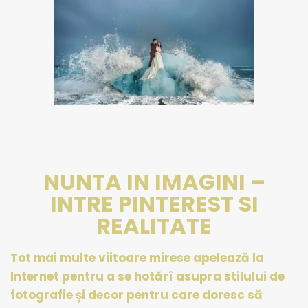
NUNTA IN IMAGINI –
INTRE PINTEREST SI
REALITATE
Tot mai multe viitoare mirese apelează la
Internet pentru a se hotărî asupra stilului de
fotografie și decor pentru care doresc să