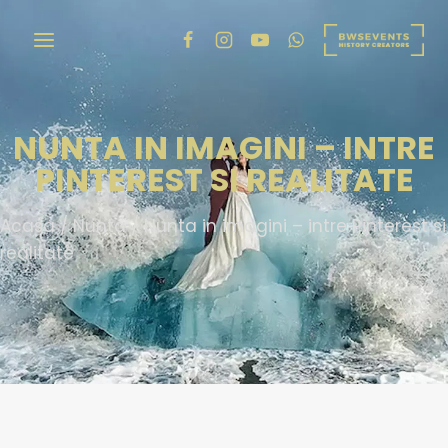
NUNTA IN IMAGINI – INTRE
PINTEREST SI REALITATE
Acasa
/
Nunta
/
Nunta in imagini – intre Pinterest si
realitate