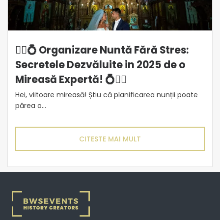
👰‍♀️💍 Organizare Nuntă Fără Stres:
Secretele Dezvăluite in 2025 de o
Mireasă Expertă! 💍👰‍♀️
Hei, viitoare mireasă! Știu că planificarea nunții poate
părea o...
CITESTE MAI MULT